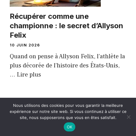
Récupérer comme une
championne : le secret d’Allyson
Felix
10 JUIN 2026
Quand on pense à Allyson Felix, l’athlète la
plus décorée de l’histoire des États-Unis,
...
Lire plus
Nous utilisons des cookies pour vous garantir la meilleure
NUTRITION
expérience sur notre site web. Si vous continuez à utiliser ce
site, nous supposerons que vous en êtes satisfait.
OK