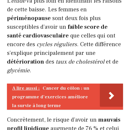
L’
étude
va plus loin en identifiant les raisons
de cette baisse. Les femmes en
périménopause
sont deux fois plus
susceptibles d’avoir un
faible score de
santé cardiovasculaire
que celles qui ont
encore des
cycles réguliers
. Cette différence
s’explique principalement par une
détérioration
des
taux de cholestérol
et de
glycémie
.
A lire aussi :
Cancer du côlon : un
programme d’exercices améliore
la survie à long terme
Concrètement, le risque d’avoir un
mauvais
profil lipidique
augmente de 76 % et celui