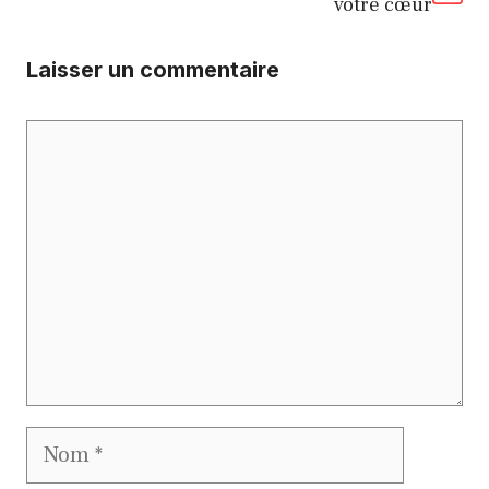
votre cœur
Laisser un commentaire
Commentaire
Nom