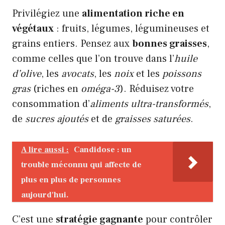
Privilégiez une
alimentation riche en
végétaux
: fruits, légumes, légumineuses et
grains entiers. Pensez aux
bonnes graisses
,
comme celles que l’on trouve dans l’
huile
d’olive
, les
avocats
, les
noix
et les
poissons
gras
(riches en
oméga-3
). Réduisez votre
consommation d’
aliments ultra-transformés
,
de
sucres ajoutés
et de
graisses saturées
.
A lire aussi :
Candidose : un
trouble méconnu qui affecte de
plus en plus de personnes
aujourd'hui.
C’est une
stratégie gagnante
pour contrôler