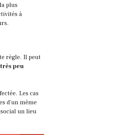
 la plus
tivités à
urs.
e règle. Il peut
t
très peu
ectée. Les cas
res d’un même
social un lieu