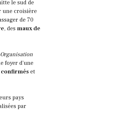
uitte le sud de
 une croisière
assager de 70
re
, des
maux de
Organisation
e foyer d’une
s confirmés
et
leurs pays
alisées par