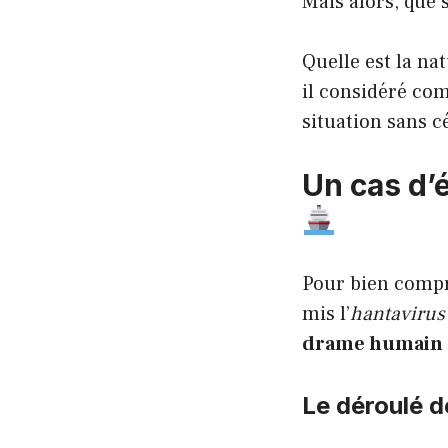
Mais alors, que s
Quelle est la na
il considéré co
situation sans c
Un cas d’é
Pour bien compre
mis l’
hantavirus
drame humain
Le déroulé d