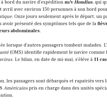
 bord du navire d’expédition
m/v
Hondius
, qui q
 avril avec environ 150 personnes à son bord pour
ntique
. Onze jours seulement après le départ, un p
s avoir présenté des symptômes tels que de la
fièv
eurs abdominales
.
née lorsque d’autres passagers tombent malades. L’
anté
(OMS) identifie rapidement le navire comme l
avirus
. Le bilan, en date de mi-mai, s’élève à
11 ca
ion, les passagers sont débarqués et rapatriés vers 
18
Américains
pris en charge dans des unités spéci
ution.