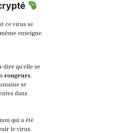
écrypté
t ce virus se
a même enseigne.
-à-dire qu’elle se
es
rongeurs
,
humaine se
entes dans
non qui a été
nir le virus.