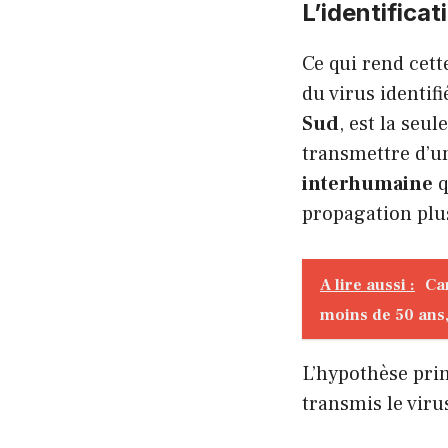
L’identificat
Ce qui rend cett
du virus identifi
Sud
, est la seu
transmettre d’un
interhumaine
q
propagation plu
A lire aussi :
Ca
moins de 50 ans,
L’hypothèse prin
transmis le viru