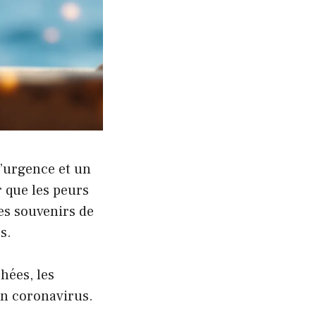
d’urgence et un
ur que les peurs
les souvenirs de
s.
hées, les
in coronavirus.