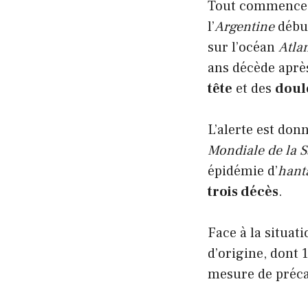
Tout commence à
l’
Argentine
début
sur l’océan
Atla
ans décède aprè
tête
et des
doul
L’alerte est don
Mondiale de la S
épidémie d’
hant
trois décès
.
Face à la situat
d’origine, dont 
mesure de préca