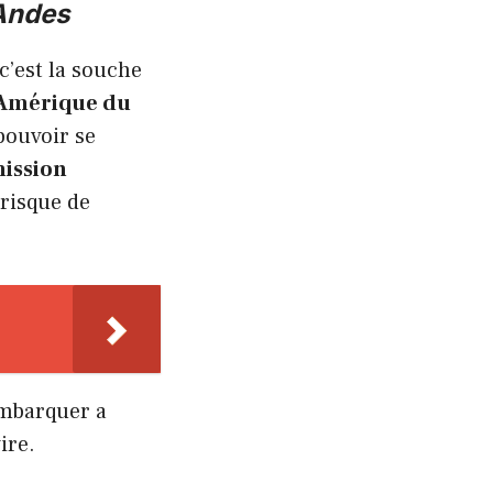
Andes
c’est la souche
Amérique du
ouvoir se
mission
risque de
embarquer a
ire.