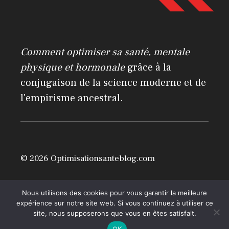
r
n
a
Comment optimiser sa santé, mentale
t
physique et hormonale
grâce à la
i
conjugaison de la science moderne et de
v
l'empirisme ancestral.
e
:
© 2026 Optimisationsanteblog.com
Mentions légales
Nous utilisons des cookies pour vous garantir la meilleure
expérience sur notre site web. Si vous continuez à utiliser ce
site, nous supposerons que vous en êtes satisfait.
OK