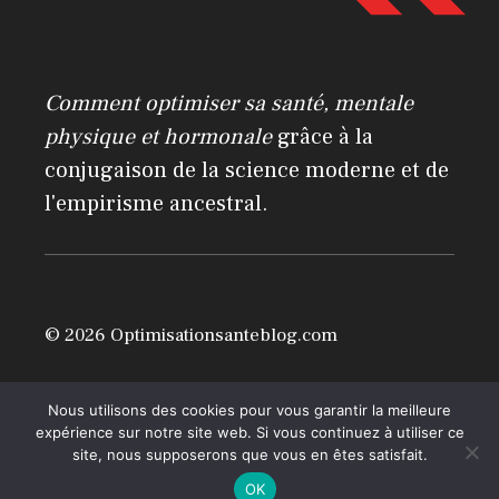
r
n
a
Comment optimiser sa santé, mentale
t
physique et hormonale
grâce à la
i
conjugaison de la science moderne et de
v
l'empirisme ancestral.
e
:
© 2026 Optimisationsanteblog.com
Mentions légales
Nous utilisons des cookies pour vous garantir la meilleure
expérience sur notre site web. Si vous continuez à utiliser ce
site, nous supposerons que vous en êtes satisfait.
OK