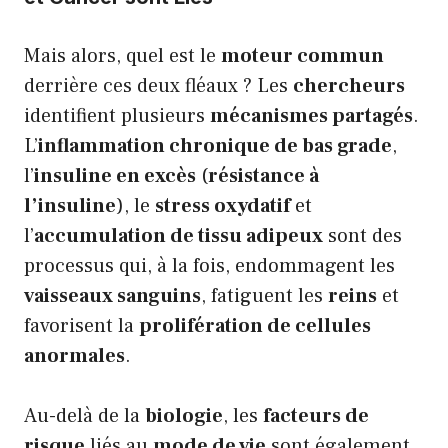
Mais alors, quel est le
moteur commun
derrière ces deux fléaux ? Les
chercheurs
identifient plusieurs
mécanismes partagés
.
L’
inflammation chronique de bas grade
,
l’
insuline en excès
(
résistance à
l’insuline
), le
stress oxydatif
et
l’
accumulation de tissu adipeux
sont des
processus qui, à la fois, endommagent les
vaisseaux sanguins
, fatiguent les
reins
et
favorisent la
prolifération de cellules
anormales
.
Au-delà de la
biologie
, les
facteurs de
risque
liés au
mode de vie
sont également