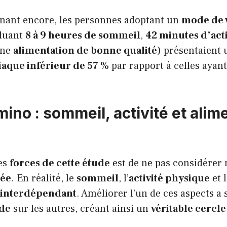
nant encore, les personnes adoptant un
mode de v
luant
8 à 9 heures de sommeil
,
42 minutes d’act
une
alimentation de bonne qualité
) présentaient
aque inférieur de 57 %
par rapport à celles ayant 
mino : sommeil, activité et alim
es
forces de cette étude
est de ne pas considérer
lée
. En réalité, le
sommeil
, l’
activité physique
et l
o interdépendant
. Améliorer l’un de ces aspects a
ade
sur les autres, créant ainsi un
véritable cercl