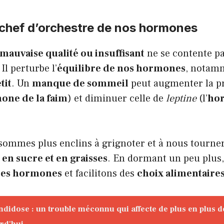
 chef d’orchestre de nos hormones
auvaise qualité ou insuffisant
ne se contente p
Il perturbe l’
équilibre de nos hormones
, notamm
tit
. Un
manque de sommeil
peut augmenter la p
one de la faim
) et diminuer celle de
leptine
(l’
hor
sommes plus enclins à grignoter et à nous tourner
 en sucre et en graisses
. En dormant un peu plus
ces hormones
et facilitons des
choix alimentaires
ndidose : un trouble méconnu qui affecte de plus en plus d
rd'hui.