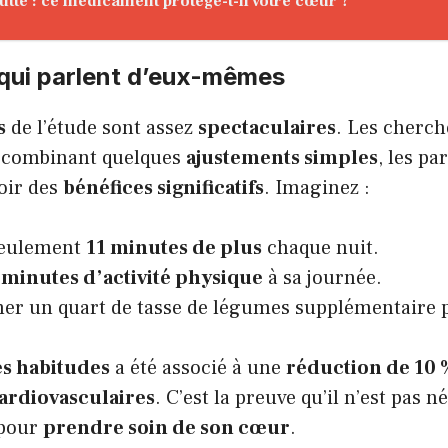
utte : ce médicament protège-t-il votre cœur ?
 qui parlent d’eux-mêmes
s
de l’étude sont assez
spectaculaires
. Les cherch
n combinant quelques
ajustements simples
, les pa
oir des
bénéfices significatifs
. Imaginez :
eulement
11 minutes de plus
chaque nuit.
 minutes d’activité physique
à sa journée.
r un quart de tasse de légumes supplémentaire p
tes habitudes
a été associé à une
réduction de 10 
ardiovasculaires
. C’est la preuve qu’il n’est pas n
 pour
prendre soin de son cœur
.