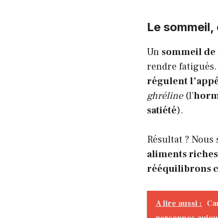
Le sommeil,
Un
sommeil de m
rendre fatigués. 
régulent l’appé
ghréline
(l’
horm
satiété
).
Résultat ? Nous 
aliments riches
rééquilibrons 
A lire aussi :
Ca
personnes aujou