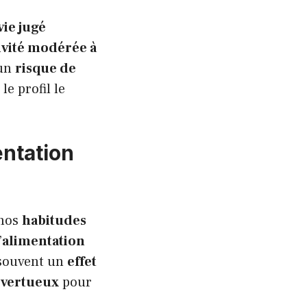
ie jugé
ivité modérée à
 un
risque de
le profil le
entation
 nos
habitudes
’
alimentation
 souvent un
effet
e vertueux
pour