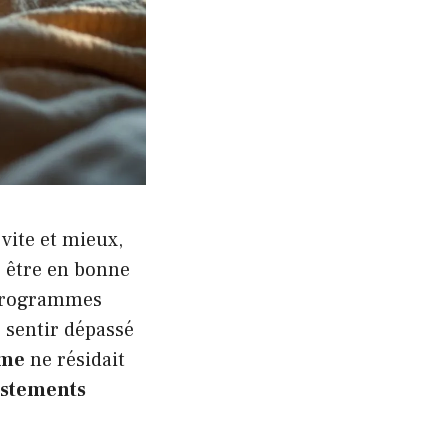
vite et mieux,
r être en bonne
 programmes
se sentir dépassé
rme
ne résidait
ustements