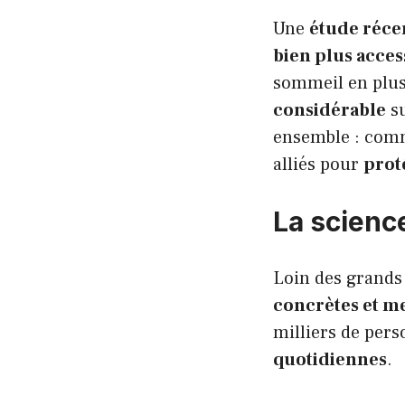
Une
étude réce
bien plus acces
sommeil en plus
considérable
su
ensemble : com
alliés pour
prot
La scienc
Loin des grands 
concrètes et m
milliers de per
quotidiennes
.