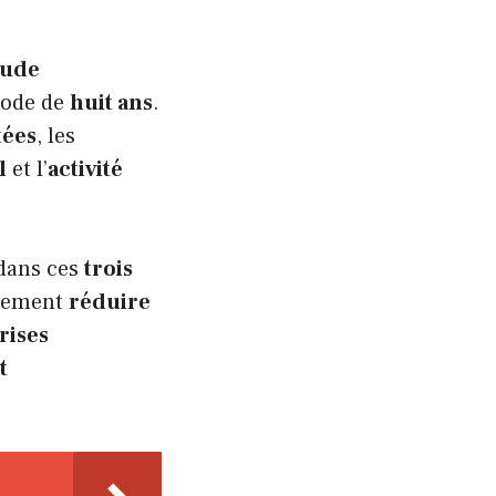
tude
iode de
huit ans
.
tées
, les
l
et l’
activité
dans ces
trois
llement
réduire
rises
t