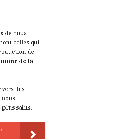
as de nous
ent celles qui
roduction de
mone de la
 vers des
, nous
 plus sains
.
e