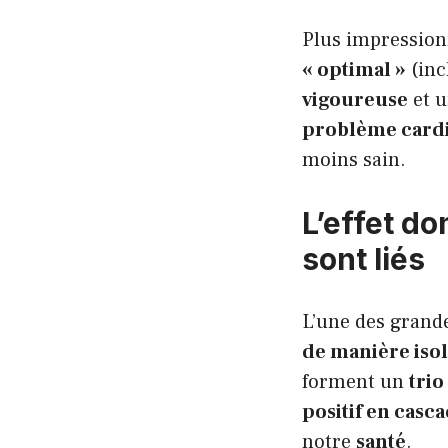
Plus impression
« optimal »
(inc
vigoureuse
et 
problème cardi
moins sain.
L’effet do
sont liés
L’une des grand
de manière iso
forment un
tri
positif en casc
notre
santé
.