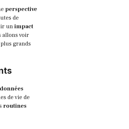
ne
perspective
nutes de
oir un
impact
 allons voir
 plus grands
nts
données
es de vie de
s
routines