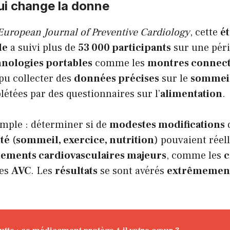
ui change la donne
European Journal of Preventive Cardiology
, cette
é
le
a suivi plus de
53 000 participants
sur une pér
hnologies portables
comme les
montres connec
pu collecter des
données précises
sur le
sommei
létées par des questionnaires sur l’
alimentation
.
simple : déterminer si de
modestes modifications
nté
(
sommeil, exercice, nutrition
) pouvaient rée
ements cardiovasculaires majeurs
, comme les
c
les
AVC
. Les
résultats
se sont avérés
extrêmemen
.