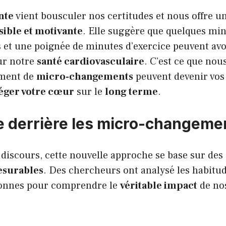
nte
vient bousculer nos certitudes et nous offre u
sible et motivante
. Elle suggère que quelques mi
 et une poignée de minutes d’exercice peuvent av
r notre
santé cardiovasculaire
. C’est ce que nous
ment de
micro-changements
peuvent devenir vos
éger votre cœur
sur le
long terme
.
e derrière les micro-changeme
discours, cette nouvelle approche se base sur des
esurables
. Des chercheurs ont analysé les habitud
sonnes pour comprendre le
véritable impact
de no