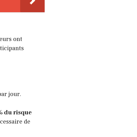
eurs ont
rticipants
ar jour.
% du risque
écessaire de