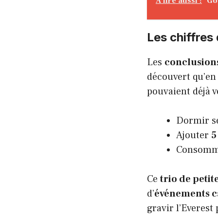
A lire aussi :
Go
Les chiffres
Les
conclusion
découvert qu’e
pouvaient déjà v
Dormir s
Ajouter
5
Consomme
Ce
trio de peti
d’
événements c
gravir l’Everest