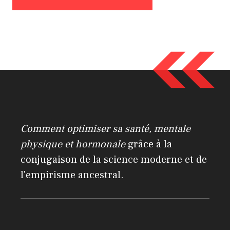
A
l
t
e
r
n
a
Comment optimiser sa santé, mentale
t
physique et hormonale
grâce à la
i
conjugaison de la science moderne et de
v
l'empirisme ancestral.
e
: