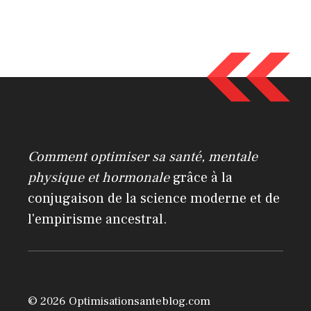
A
l
t
e
r
n
a
Comment optimiser sa santé, mentale
t
physique et hormonale
grâce à la
i
conjugaison de la science moderne et de
v
l'empirisme ancestral.
e
:
© 2026 Optimisationsanteblog.com