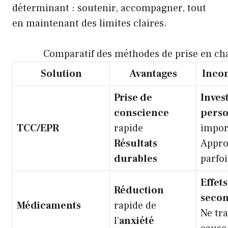
déterminant : soutenir, accompagner, tout
en maintenant des limites claires.
Comparatif des méthodes de prise en ch
Solution
Avantages
Inco
Prise de
Inves
conscience
pers
TCC/EPR
rapide
impor
Résultats
Appr
durables
parfoi
Effets
Réduction
secon
Médicaments
rapide de
Ne tra
l’
anxiété