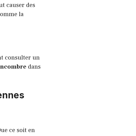
ut causer des
 comme la
nt consulter un
oncombre
dans
iennes
ue ce soit en