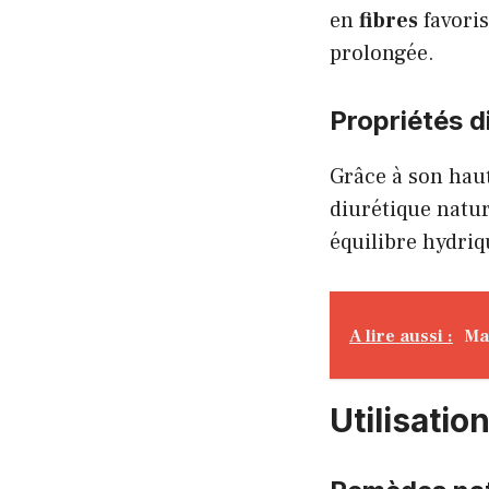
en
fibres
favori
prolongée.
Propriétés d
Grâce à son hau
diurétique natur
équilibre hydriq
A lire aussi :
Ma
Utilisatio