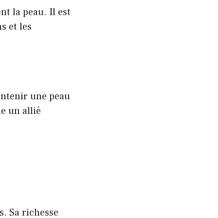
 la peau. Il est
ns
et les
intenir une peau
e un allié
s. Sa richesse