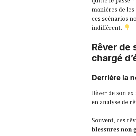
quitté le passé ?
manières de les
ces scénarios no
indifférent.
Rêver de 
chargé d’
Derrière la 
Rêver de son ex 
en analyse de rê
Souvent, ces rêv
blessures non 