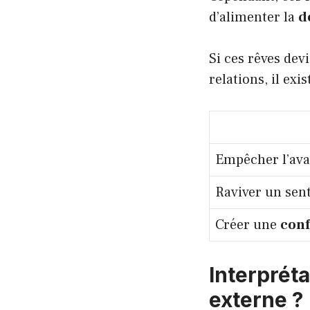
d’alimenter la
d
Si ces rêves de
relations, il ex
Empêcher l’ava
Raviver un sen
Créer une
conf
Interprét
externe ?