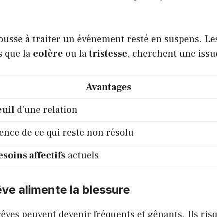
usse à traiter un événement resté en suspens. L
s que la
colère
ou la
tristesse
, cherchent une issu
Avantages
uil
d’une relation
ence de ce qui reste non résolu
esoins affectifs
actuels
êve alimente la blessure
êves peuvent devenir fréquents et gênants. Ils ris