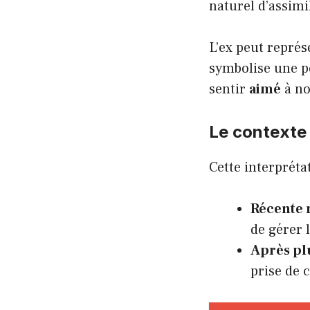
naturel d’assim
L’ex peut représ
symbolise une p
sentir
aimé
à no
Le contexte 
Cette interpréta
Récente 
de gérer 
Après plu
prise de 