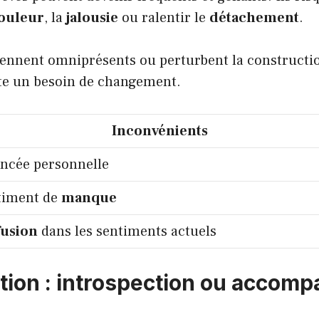
ouleur
, la
jalousie
ou ralentir le
détachement
.
viennent omniprésents ou perturbent la constructi
iste un besoin de changement.
Inconvénients
ncée personnelle
timent de
manque
usion
dans les sentiments actuels
ation : introspection ou acco