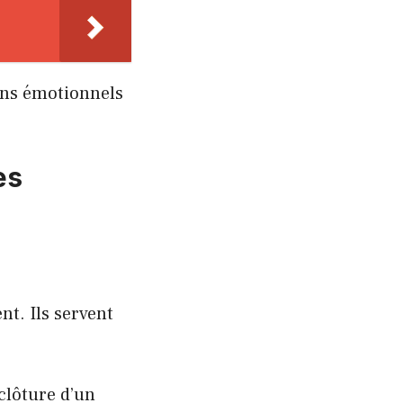
oins émotionnels
es
t. Ils servent
clôture d’un