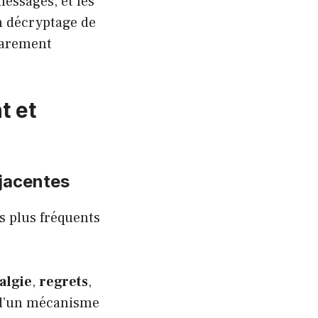
messages, et les
n décryptage de
 rarement
t et
-jacentes
s plus fréquents
algie
,
regrets
,
e d’un mécanisme