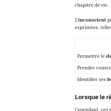
chapitre de vie.
L’
inconscient
po
exprimées, telle
Permettre le
de
Prendre consci
Identifier ses
b
Lorsque le r
Cependant, ces r