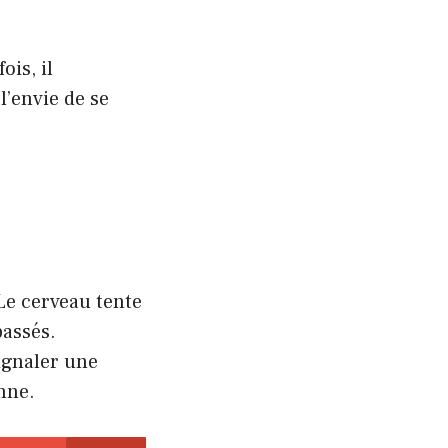
is, il
l’envie de se
 Le cerveau tente
passés.
ignaler une
nne.