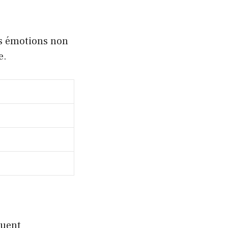
es émotions non
e.
quent