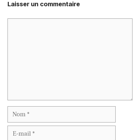
Laisser un commentaire
Commentaire
Nom
E-
mail