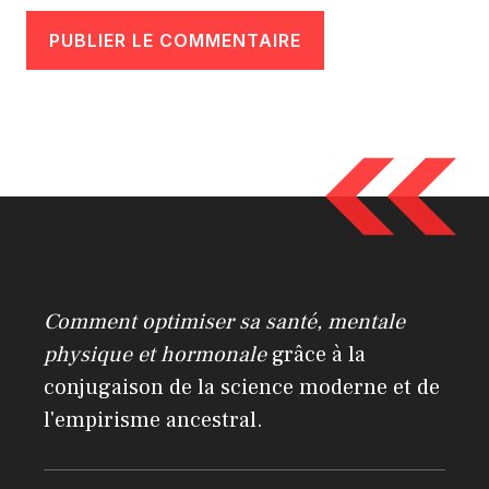
A
l
t
e
r
n
a
Comment optimiser sa santé, mentale
t
physique et hormonale
grâce à la
i
conjugaison de la science moderne et de
v
l'empirisme ancestral.
e
: