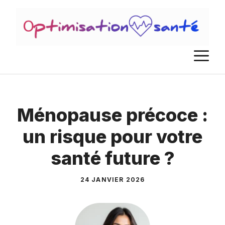
Aller
au
contenu
M
Ménopause précoce :
un risque pour votre
santé future ?
24 JANVIER 2026