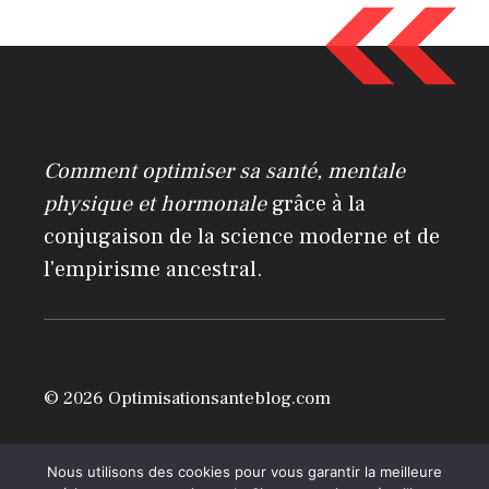
t
e
r
n
a
Comment optimiser sa santé, mentale
t
physique et hormonale
grâce à la
i
conjugaison de la science moderne et de
v
l'empirisme ancestral.
e
:
© 2026 Optimisationsanteblog.com
Mentions légales
Nous utilisons des cookies pour vous garantir la meilleure