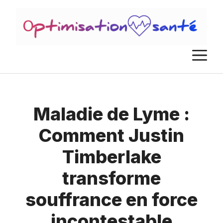
Aller
au
contenu
M
Maladie de Lyme :
Comment Justin
Timberlake
transforme
souffrance en force
incontestable