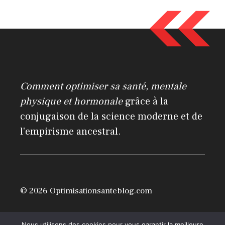
t
e
r
n
a
Comment optimiser sa santé, mentale
t
physique et hormonale
grâce à la
i
conjugaison de la science moderne et de
v
l'empirisme ancestral.
e
:
© 2026 Optimisationsanteblog.com
Mentions légales
Nous utilisons des cookies pour vous garantir la meilleure