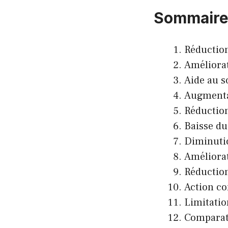
Sommair
Réduction
Améliorat
Aide au 
Augmenta
Réduction
Baisse du
Diminutio
Améliorat
Réduction
Action co
Limitation
Comparat