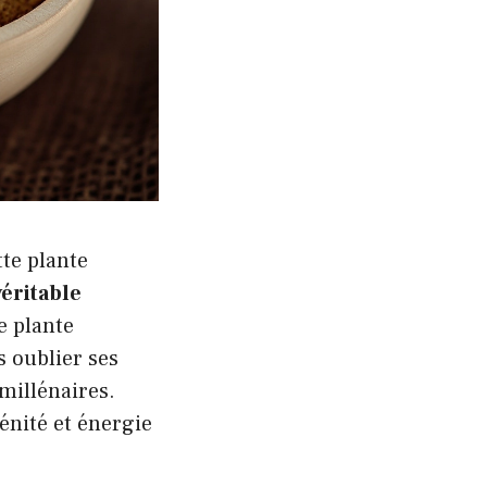
tte plante
véritable
e plante
s oublier ses
 millénaires.
énité et
énergie