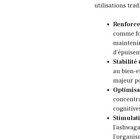
utilisations trad
Renforce
comme fort
maintenir
d’épuise
Stabilité
au bien-et
majeur po
Optimisa
concentra
cognitive
Stimulat
l’ashwaga
l’organis