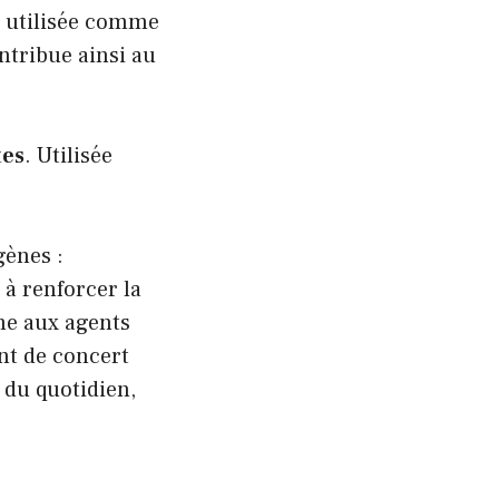
t utilisée comme
ontribue ainsi au
tes
. Utilisée
gènes :
 à renforcer la
me aux agents
nt de concert
 du quotidien,