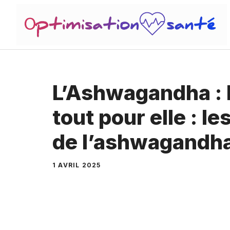
Aller
au
contenu
L’Ashwagandha : l
tout pour elle : le
de l’ashwagandh
1 AVRIL 2025