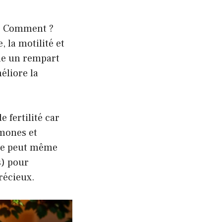
. Comment ?
 la motilité et
me un rempart
éliore la
 fertilité car
rmones et
lle peut même
s) pour
précieux.