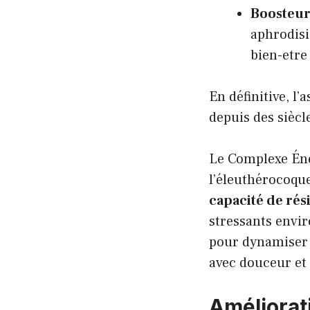
Boosteur 
aphrodisia
bien-etre
En définitive, l
depuis des siècl
Le Complexe Éne
l’éleuthérocoque
capacité de rés
stressants envi
pour dynamiser v
avec douceur et 
Améliorati