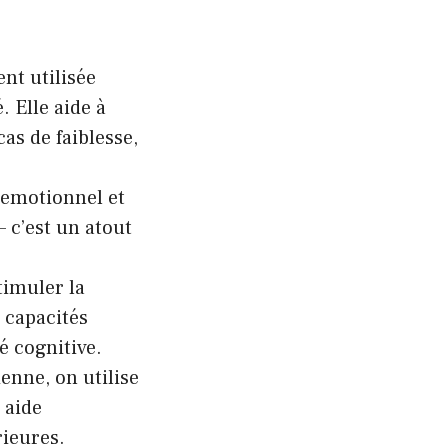
nt utilisée
. Elle aide à
as de faiblesse,
e emotionnel et
– c’est un atout
timuler la
s
capacités
é cognitive.
enne, on utilise
 aide
rieures.